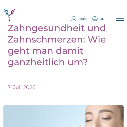
Login
DE
Zahngesundheit und
Zahnschmerzen: Wie
Startseite
Krankheiten
geht man damit
Erfahrungsberichte
ganzheitlich um?
Longevity
Analytik
Ich interessiere mich
Therapien
Q&A
7. Juli 2026
Partner werden
Impressum
Messe
E
Datenschutzerklärung
i
Über Uns
n
Expertise
z
E
e
Kontakt
i