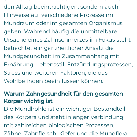
o
e
n
den Alltag beeinträchtigen, sondern auch
m
x
m
t
Hinweise auf verschiedene Prozesse im
e
Mundraum oder im gesamten Organismus
n
t
geben. Während häufig die unmittelbare
a
Ursache eines Zahnschmerzes im Fokus steht,
r
o
betrachtet ein ganzheitlicher Ansatz die
d
Mundgesundheit im Zusammenhang mit
e
Ernährung, Lebensstil, Entzündungsprozessen,
r
N
Stress und weiteren Faktoren, die das
a
Wohlbefinden beeinflussen können.
c
h
Warum Zahngesundheit für den gesamten
r
i
Körper wichtig ist
c
Die Mundhöhle ist ein wichtiger Bestandteil
Bitte löse die Aufgabe
*
h
des Körpers und steht in enger Verbindung
t
mit zahlreichen biologischen Prozessen.
2
+
5
=
Zähne, Zahnfleisch, Kiefer und die Mundflora