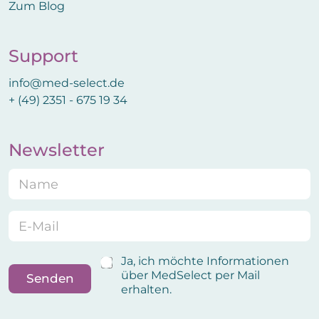
Zum Blog
Support
info@med-select.de
+ (49) 2351 - 675 19 34
Newsletter
N
a
m
e
E
B
*
m
e
a
s
i
t
B
Ja, ich möchte Informationen
l
ä
e
über MedSelect per Mail
Senden
*
t
s
erhalten.
i
t
g
ä