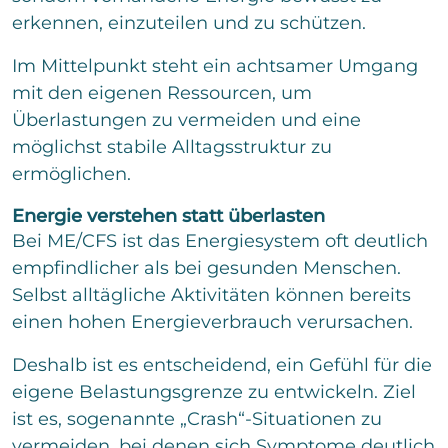
o
e
n
m
erkennen, einzuteilen und zu schützen.
x
m
t
e
Im Mittelpunkt steht ein achtsamer Umgang
n
mit den eigenen Ressourcen, um
t
a
Überlastungen zu vermeiden und eine
r
möglichst stabile Alltagsstruktur zu
o
ermöglichen.
d
e
r
Energie verstehen statt überlasten
N
Bei ME/CFS ist das Energiesystem oft deutlich
a
empfindlicher als bei gesunden Menschen.
c
h
Selbst alltägliche Aktivitäten können bereits
r
einen hohen Energieverbrauch verursachen.
i
c
Bitte löse die Aufgabe
*
h
Deshalb ist es entscheidend, ein Gefühl für die
t
eigene Belastungsgrenze zu entwickeln. Ziel
11
*
11
=
ist es, sogenannte „Crash“-Situationen zu
vermeiden, bei denen sich Symptome deutlich