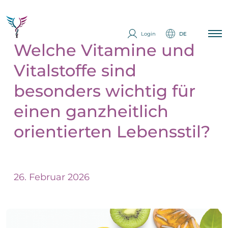
Login
DE
Welche Vitamine und
Vitalstoffe sind
Startseite
Krankheiten
besonders wichtig für
Erfahrungsberichte
einen ganzheitlich
Longevity
orientierten Lebensstil?
Analytik
Ich interessiere mich
Therapien
Q&A
Partner werden
26. Februar 2026
Impressum
Messe
E
Datenschutzerklärung
i
Über Uns
n
Expertise
z
E
e
Kontakt
i