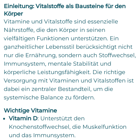
o
e
n
Einleitung: Vitalstoffe als Bausteine für den
m
x
m
Körper
t
e
Vitamine und Vitalstoffe sind essenzielle
n
Nährstoffe, die den Körper in seinen
t
a
vielfältigen Funktionen unterstützen. Ein
r
ganzheitlicher Lebensstil berücksichtigt nicht
o
d
nur die Ernährung, sondern auch Stoffwechsel,
e
Immunsystem, mentale Stabilität und
r
körperliche Leistungsfähigkeit. Die richtige
N
a
Versorgung mit Vitaminen und Vitalstoffen ist
c
dabei ein zentraler Bestandteil, um die
h
r
systemische Balance zu fördern.
i
c
Wichtige Vitamine
Bitte löse die Aufgabe
*
h
Vitamin D
: Unterstützt den
t
Knochenstoffwechsel, die Muskelfunktion
=
und das Immunsystem.