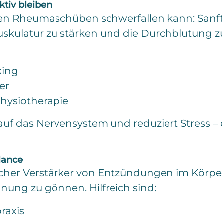
tiv bleiben
Rheumaschüben schwerfallen kann: Sanfte Ak
skulatur zu stärken und die Durchblutung zu
king
er
hysiotherapie
f das Nervensystem und reduziert Stress – e
lance
icher Verstärker von Entzündungen im Körper.
ung zu gönnen. Hilfreich sind:
raxis