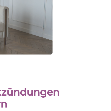
ntzündungen
rn