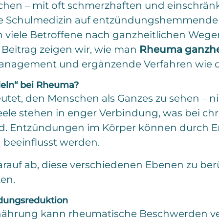
schen – mit oft schmerzhaften und einschränk
ie Schulmedizin auf entzündungshemmend
 viele Betroffene nach ganzheitlichen Weg
m Beitrag zeigen wir, wie man
Rheuma ganzhei
anagement und ergänzende Verfahren wie 
deln“ bei Rheuma?
utet, den Menschen als Ganzes zu sehen – ni
Seele stehen in enger Verbindung, was bei c
d. Entzündungen im Körper können durch Er
beeinflusst werden.
 darauf ab, diese verschiedenen Ebenen zu be
en.
ndungsreduktion
ährung kann rheumatische Beschwerden vers