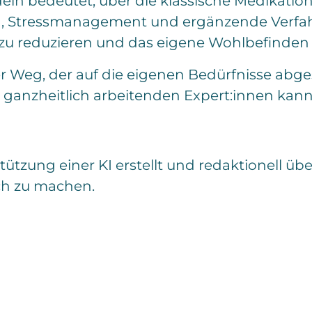
ln bedeutet, über die klassische Medikatio
, Stressmanagement und ergänzende Verfah
 reduzieren und das eigene Wohlbefinden z
ller Weg, der auf die eigenen Bedürfnisse ab
d ganzheitlich arbeitenden Expert:innen ka
ützung einer KI erstellt und redaktionell über
ch zu machen.
K
o
m
m