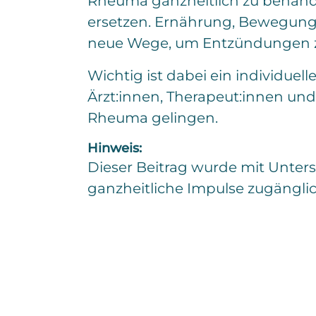
Rheuma ganzheitlich zu behande
ersetzen. Ernährung, Bewegung
neue Wege, um Entzündungen zu
Wichtig ist dabei ein individue
Ärzt:innen, Therapeut:innen un
Rheuma gelingen.
Hinweis:
Dieser Beitrag wurde mit Unterst
ganzheitliche Impulse zugängli
Ich interessiere mich
E
i
n
z