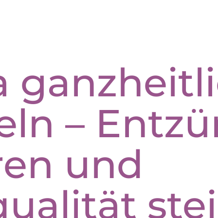
ganzheitl
eln – Entz
ren und
ualität ste