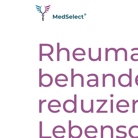
Startseite
Rheuma 
Krankheiten
Erfahrungsberichte
behand
Longevity
Analytik
reduzie
Therapien
Q&A
Lebensq
Partner werden
Messe