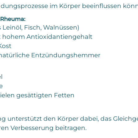
dungsprozesse im Körper beeinflussen kön
i Rheuma:
 Leinöl, Fisch, Walnüssen)
t hohem Antioxidantiengehalt
Kost
 natürliche Entzündungshemmer
l
e
ielen gesättigten Fetten
ng unterstützt den Körper dabei, das Gleich
aren Verbesserung beitragen.