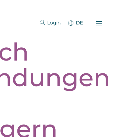
Login
DE
ich
ündungen
igern