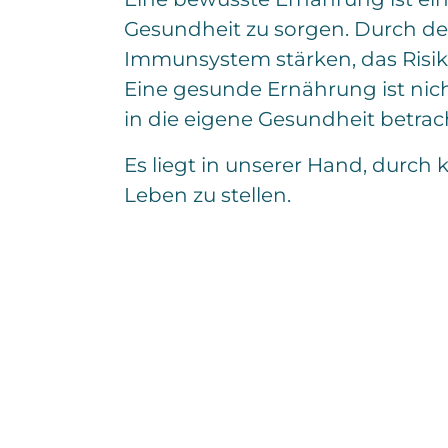
Gesundheit zu sorgen. Durch de
Immunsystem stärken, das Risik
Eine gesunde Ernährung ist nicht
in die eigene Gesundheit betrac
Es liegt in unserer Hand, durc
Leben zu stellen.
Ich interessiere mich
E
i
n
z
E
e
i
i
n
l
z
E