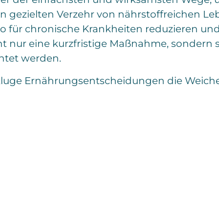
n gezielten Verzehr von nährstoffreichen Le
o für chronische Krankheiten reduzieren un
 nur eine kurzfristige Maßnahme, sondern soll
htet werden.
h kluge Ernährungsentscheidungen die Weiche
K
o
m
m
e
n
t