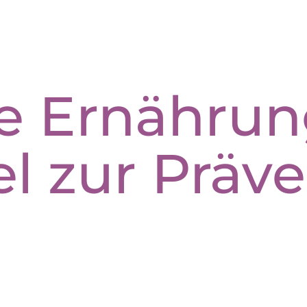
 Ernährun
el zur Präv