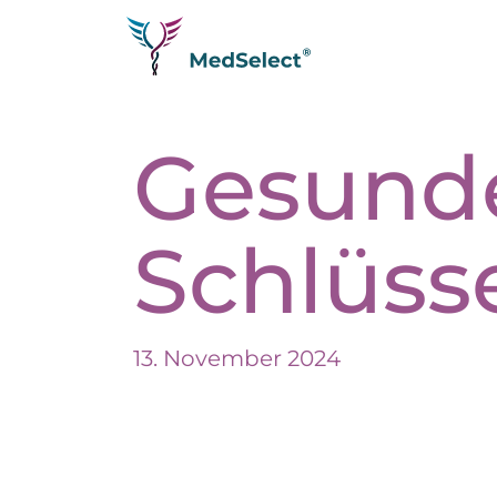
Startseite
Gesunde
Krankheiten
Erfahrungsberichte
Schlüss
Longevity
Analytik
Therapien
13. November 2024
Q&A
Partner werden
Messe