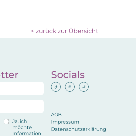
< zurück zur Übersicht
tter
Socials
AGB
B
Ja, ich
Impressum
e
möchte
Datenschutzerklärung
s
Information