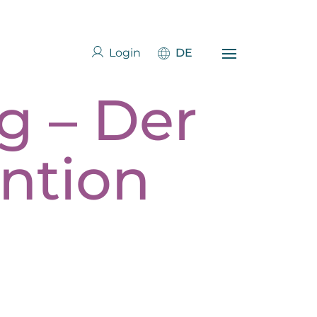
Login
DE
g – Der
ention