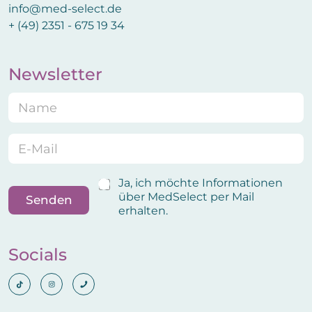
info@med-select.de
+ (49) 2351 - 675 19 34
Newsletter
N
B
a
e
m
s
e
t
E
*
ä
m
t
a
i
i
B
Ja, ich möchte Informationen
g
l
e
über MedSelect per Mail
Senden
u
*
s
erhalten.
n
t
g
ä
N
t
Socials
a
i
m
g
e
u
E
n
m