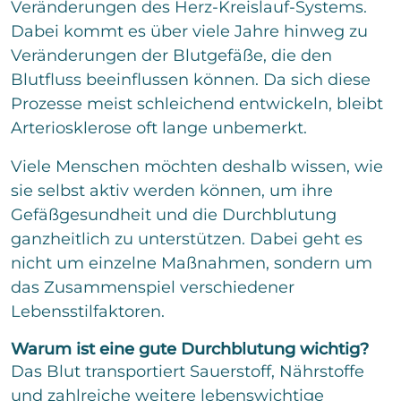
o
Veränderungen des Herz-Kreislauf-Systems.
e
n
m
x
Dabei kommt es über viele Jahre hinweg zu
m
t
e
Veränderungen der Blutgefäße, die den
n
Blutfluss beeinflussen können. Da sich diese
t
Prozesse meist schleichend entwickeln, bleibt
a
r
Arteriosklerose oft lange unbemerkt.
o
d
Viele Menschen möchten deshalb wissen, wie
e
r
sie selbst aktiv werden können, um ihre
N
Gefäßgesundheit und die Durchblutung
a
ganzheitlich zu unterstützen. Dabei geht es
c
h
nicht um einzelne Maßnahmen, sondern um
r
das Zusammenspiel verschiedener
i
c
Lebensstilfaktoren.
Bitte löse die Aufgabe
*
h
t
Warum ist eine gute Durchblutung wichtig?
8
*
14
=
Das Blut transportiert Sauerstoff, Nährstoffe
und zahlreiche weitere lebenswichtige