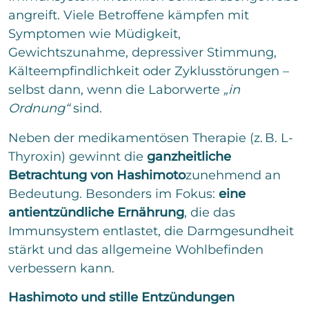
o
e
n
angreift. Viele Betroffene kämpfen mit
m
x
m
t
Symptomen wie Müdigkeit,
e
Gewichtszunahme, depressiver Stimmung,
n
t
Kälteempfindlichkeit oder Zyklusstörungen –
a
selbst dann, wenn die Laborwerte
„in
r
o
Ordnung“
sind.
d
e
Neben der medikamentösen Therapie (z. B. L-
r
Thyroxin) gewinnt die
ganzheitliche
N
a
Betrachtung von Hashimoto
zunehmend an
c
Bedeutung. Besonders im Fokus:
eine
h
r
antientzündliche Ernährung
, die das
i
Immunsystem entlastet, die Darmgesundheit
c
stärkt und das allgemeine Wohlbefinden
Bitte löse die Aufgabe
*
h
t
verbessern kann.
15
*
11
=
Hashimoto und stille Entzündungen